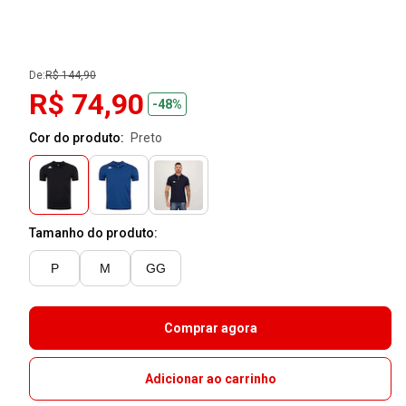
De:
R$ 144,90
R$ 74,90
-48%
Cor do produto:
preto
Tamanho do produto:
P
M
GG
Comprar agora
Adicionar ao carrinho