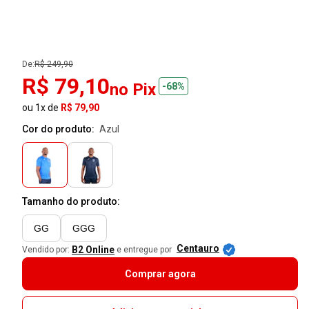
De:
R$ 249,90
R$ 79,10
no Pix
-68%
ou 1x de
R$ 79,90
Cor do produto:
azul
Tamanho do produto:
GG
GGG
Centauro
B2 Online
Vendido por:
e entregue por
Comprar agora