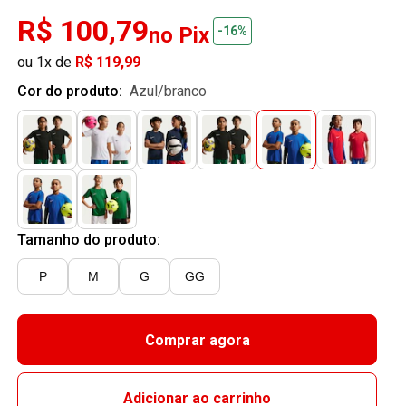
R$ 100,79
no Pix
-16%
ou 1x de
R$ 119,99
Cor do produto:
azul/branco
Tamanho do produto:
P
M
G
GG
Comprar agora
Adicionar ao carrinho