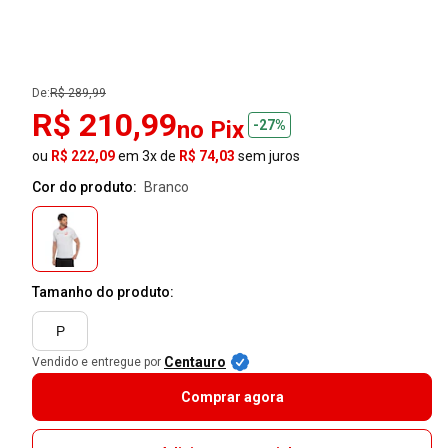
De:
R$ 289,99
R$ 210,99
no Pix
-27%
ou
R$ 222,09
em 3x de
R$ 74,03
sem juros
Cor do produto:
branco
Tamanho do produto:
P
Centauro
Vendido e entregue por
Comprar agora