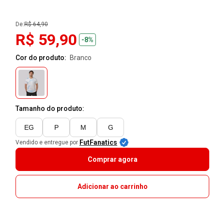
De:
R$ 64,90
R$ 59,90
-8%
Cor do produto:
branco
Tamanho do produto:
EG
P
M
G
FutFanatics
Vendido e entregue por
Comprar agora
Adicionar ao carrinho