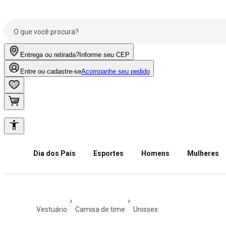
Entrega ou retirada?
Informe seu CEP
Entre ou cadastre-se
Acompanhe seu pedido
Dia dos Pais
Esportes
Homens
Mulheres
vestuário
camisa de time
unissex