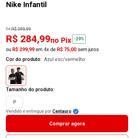
Nike Infantil
R$ 399,99
De:
R$ 284,99
no Pix
-29%
ou
R$ 299,99
em 4x de
R$ 75,00
sem juros
Cor do produto:
azul esc/vermelho
Tamanho do produto:
P
Vendido e entregue por
Centauro
Comprar agora