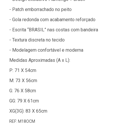
- Patch emborrachado no peito
- Gola redonda com acabamento reforçado
- Escrita “BRASIL” nas costas com bandeira
- Textura discreta no tecido
- Modelagem confortável e moderna
Medidas Aproximadas (A x L):
P: 71 X 54cm
M: 73 X 56cm
G: 76 X 58cm
GG: 79 X 61cm
XG(3G): 83 X 65cm
REF: M18OCM