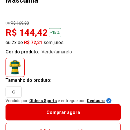
Masculina
R$ 169,90
De:
R$ 144,42
-15%
ou 2x de
R$ 72,21
sem juros
Cor do produto:
verde/amarelo
Tamanho do produto:
G
Vendido por:
Oldens Sports
e entregue por
Centauro
Comprar agora