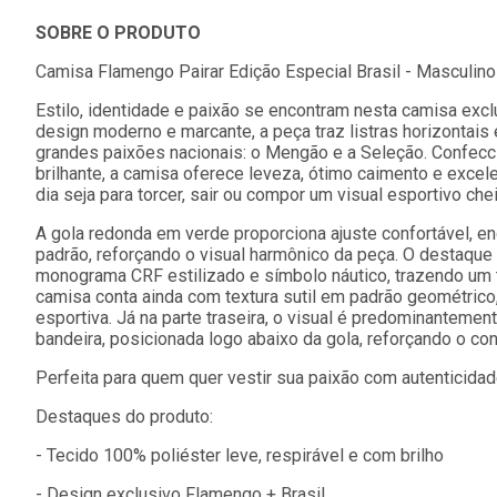
SOBRE O PRODUTO
Camisa Flamengo Pairar Edição Especial Brasil - Masculino
Estilo, identidade e paixão se encontram nesta camisa exc
design moderno e marcante, a peça traz listras horizontais
grandes paixões nacionais: o Mengão e a Seleção. Confec
brilhante, a camisa oferece leveza, ótimo caimento e excele
dia seja para torcer, sair ou compor um visual esportivo ch
A gola redonda em verde proporciona ajuste confortável,
padrão, reforçando o visual harmônico da peça. O destaque
monograma CRF estilizado e símbolo náutico, trazendo um 
camisa conta ainda com textura sutil em padrão geométrico
esportiva. Já na parte traseira, o visual é predominantem
bandeira, posicionada logo abaixo da gola, reforçando o con
Perfeita para quem quer vestir sua paixão com autenticidade
Destaques do produto:
- Tecido 100% poliéster leve, respirável e com brilho
- Design exclusivo Flamengo + Brasil