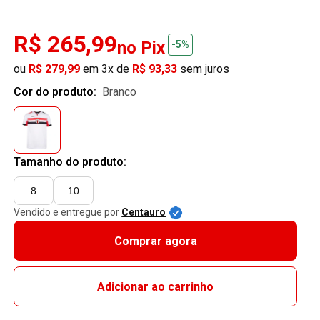
R$ 265,99
no Pix
-5%
ou
R$ 279,99
em 3x de
R$ 93,33
sem juros
Cor do produto:
branco
Tamanho do produto:
8
10
Vendido e entregue por
Centauro
Comprar agora
Adicionar ao carrinho