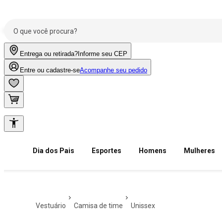
Entrega ou retirada?
Informe seu CEP
Entre ou cadastre-se
Acompanhe seu pedido
Dia dos Pais
Esportes
Homens
Mulheres
vestuário
camisa de time
unissex