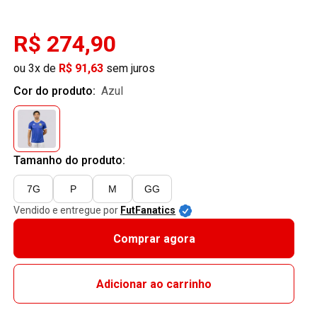
R$ 274,90
ou 3x de
R$ 91,63
sem juros
Cor do produto:
azul
Tamanho do produto:
7G
P
M
GG
Vendido e entregue por
FutFanatics
Comprar agora
Adicionar ao carrinho