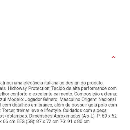
ibui uma elegância italiana ao design do produto,
ais. Hidroway Protection: Tecido de alta performance com
lhor conforto e excelente caimento. Composição externa:
Azul Modelo: Jogador Gênero: Masculino Origem: Nacional
ul com detalhes em branco, além de possuir gola polo com
Torcer, treinar leve e lifestyle. Cuidados com a peça:
udos/estampas. Dimensões Aproximadas (A x L): P: 69 x 52
 x 66 cm EEG (5G): 87 x 72 cm 7G: 91 x 80 cm