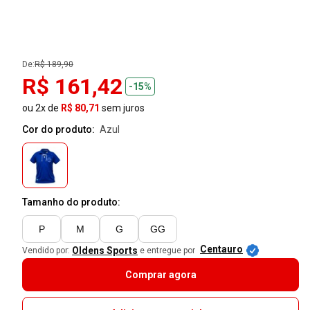
De:
R$ 189,90
R$ 161,42
-15%
ou 2x de
R$ 80,71
sem juros
Cor do produto:
azul
Tamanho do produto:
P
M
G
GG
Centauro
Oldens Sports
Vendido por:
e entregue por
Comprar agora