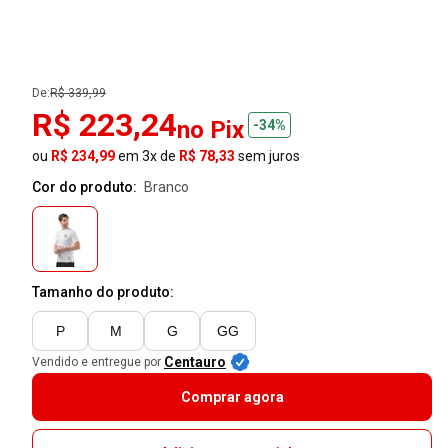
De:
R$ 339,99
R$ 223,24
no Pix
-34%
ou
R$ 234,99
em 3x de
R$ 78,33
sem juros
Cor do produto:
branco
Tamanho do produto:
P
M
G
GG
Centauro
Vendido e entregue por
Comprar agora