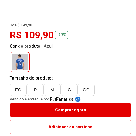
De:
R$ 149,90
R$ 109,90
-27%
Cor do produto:
azul
Tamanho do produto:
EG
P
M
G
GG
FutFanatics
Vendido e entregue por
Comprar agora
Adicionar ao carrinho