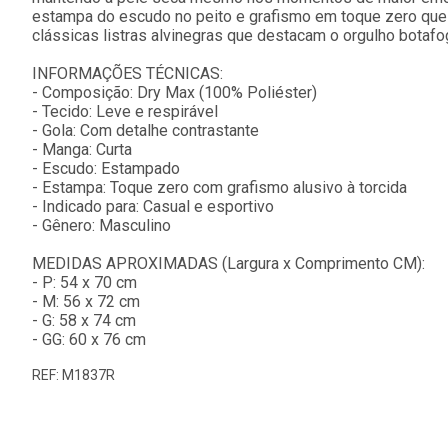
estampa do escudo no peito e grafismo em toque zero que tr
clássicas listras alvinegras que destacam o orgulho botaf
INFORMAÇÕES TÉCNICAS:
- Composição: Dry Max (100% Poliéster)
- Tecido: Leve e respirável
- Gola: Com detalhe contrastante
- Manga: Curta
- Escudo: Estampado
- Estampa: Toque zero com grafismo alusivo à torcida
- Indicado para: Casual e esportivo
- Gênero: Masculino
MEDIDAS APROXIMADAS (Largura x Comprimento CM):
- P: 54 x 70 cm
- M: 56 x 72 cm
- G: 58 x 74 cm
- GG: 60 x 76 cm
REF: M1837R