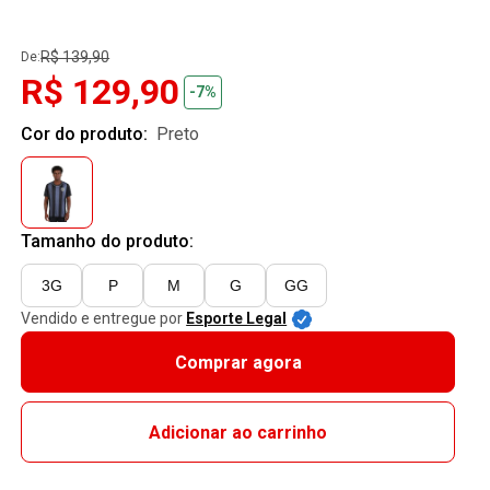
R$ 139,90
De:
R$ 129,90
-7%
Cor do produto:
preto
Tamanho do produto:
3G
P
M
G
GG
Vendido e entregue por
Esporte Legal
Comprar agora
Adicionar ao carrinho