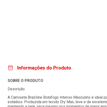
Informações do Produto
SOBRE O PRODUTO
Descrição:
A Camiseta Braziline Botafogo Intenso Masculino é ideal pa
estádios. Produzida em tecido Dry Max, leve e de excelente
mantendo a pele seca mesmo nos momentos de maior emoção