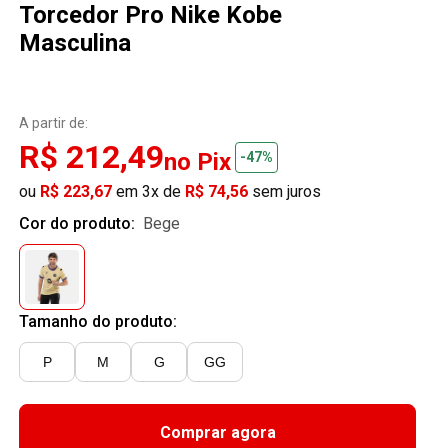
Torcedor Pro Nike Kobe
Masculina
A partir de:
R$ 212,49
no Pix
-47%
ou
R$ 223,67
em 3x de
R$ 74,56
sem juros
Cor do produto:
bege
Tamanho do produto:
P
M
G
GG
Comprar agora