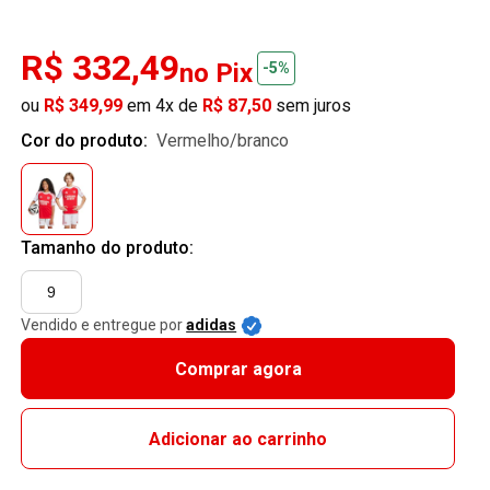
R$ 332,49
no Pix
-5%
ou
R$ 349,99
em 4x de
R$ 87,50
sem juros
Cor do produto:
vermelho/branco
Tamanho do produto:
9
Vendido e entregue por
adidas
Comprar agora
Adicionar ao carrinho