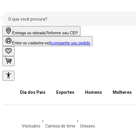
Entrega ou retirada?
Informe seu CEP
Entre ou cadastre-se
Acompanhe seu pedido
Dia dos Pais
Esportes
Homens
Mulheres
vestuário
camisa de time
unissex