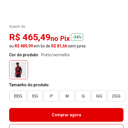
A partir de:
R$ 465,49
no Pix
-34%
ou
R$ 489,99
em 6x de
R$ 81,66
sem juros
Cor do produto:
preto/vermelho
Tamanho do produto:
EEG
EG
P
M
G
GG
2GG
Comprar agora