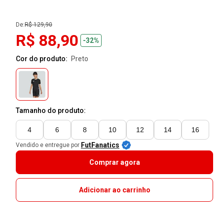
De:
R$ 129,90
R$ 88,90
-32%
Cor do produto:
preto
Tamanho do produto:
4
6
8
10
12
14
16
FutFanatics
Vendido e entregue por
Comprar agora
Adicionar ao carrinho