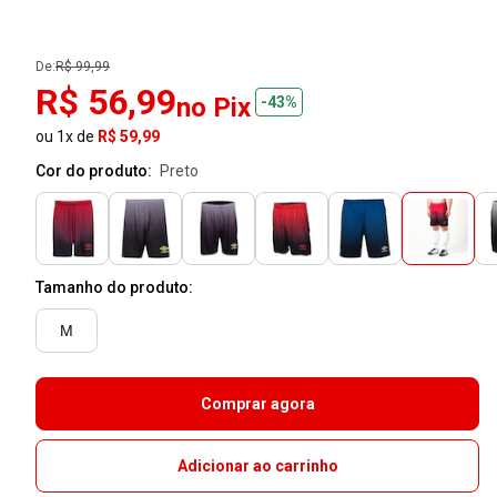
De:
R$ 99,99
R$ 56,99
no Pix
-43%
ou 1x de
R$ 59,99
Cor do produto:
preto
Tamanho do produto:
M
Comprar agora
Adicionar ao carrinho