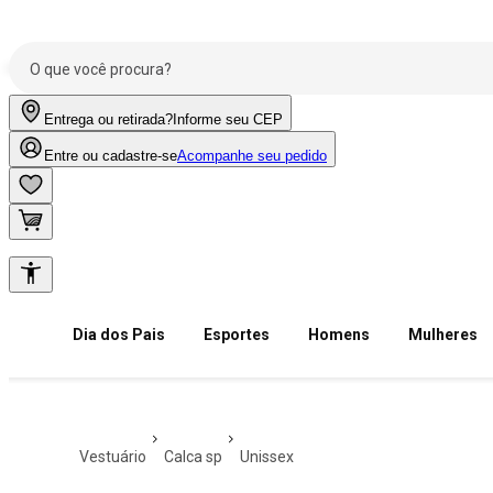
Entrega ou retirada?
Informe seu CEP
Entre ou cadastre-se
Acompanhe seu pedido
Dia dos Pais
Esportes
Homens
Mulheres
vestuário
calca sp
unissex