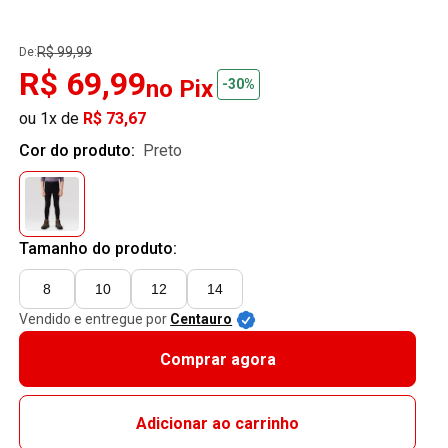
R$ 99,99
De:
R$ 69,99
no Pix
-30%
ou 1x de
R$ 73,67
Cor do produto:
preto
Tamanho do produto:
8
10
12
14
Vendido e entregue por
Centauro
Comprar agora
Adicionar ao carrinho