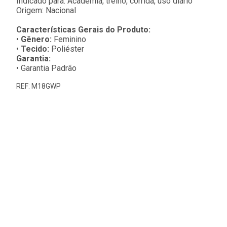
Indicado para: Academia, treino, corrida, uso diário
Origem: Nacional
Características Gerais do Produto:
•
Gênero:
Feminino
•
Tecido:
Poliéster
Garantia:
• Garantia Padrão
REF: M18GWP