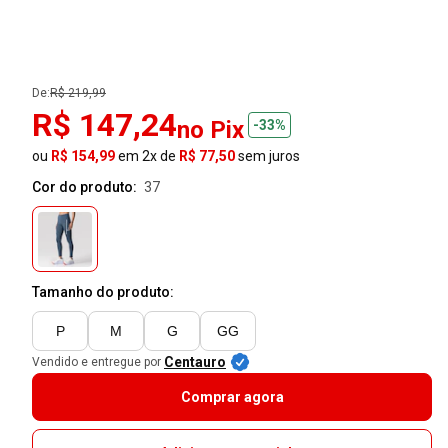
De:
R$ 219,99
R$ 147,24
no Pix
-33%
ou
R$ 154,99
em 2x de
R$ 77,50
sem juros
Cor do produto:
37
Tamanho do produto:
P
M
G
GG
Centauro
Vendido e entregue por
Comprar agora