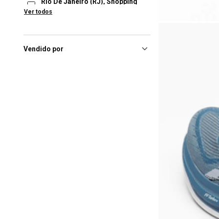
Rio De Janeiro (RJ), Shopping
Nova América
(42)
Ver todos
Belo Horizonte (MG), Shopping
Del Rey
(41)
Florianópolis (SC), Floripa
Vendido por
Shopping
(41)
Ribeirao Preto (SP), Iguatemi
Ribeirão Preto
(41)
Sinop (MT), Sinop
Shopping
(41)