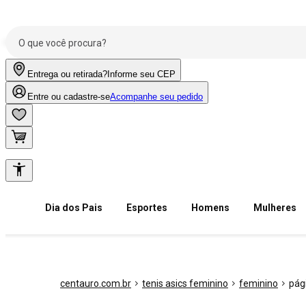
Entrega ou retirada?
Informe seu CEP
Entre ou cadastre-se
Acompanhe seu pedido
Dia dos Pais
Esportes
Homens
Mulheres
centauro.com.br
tenis asics feminino
feminino
pág