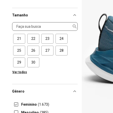
Tamanho
Tamanho
21
22
23
24
25
26
27
28
29
30
Ver todos
Gênero
Feminino
(1.673)
Masculino
(385)