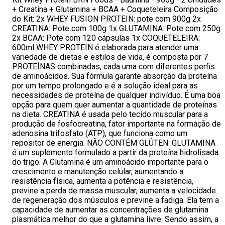
+ Creatina + Glutamina + BCAA + Coqueteleira Composição
do Kit: 2x WHEY FUSION PROTEIN: pote com 900g 2x
CREATINA: Pote com 100g 1x GLUTAMINA: Pote com 250g
2x BCAA: Pote com 120 cápsulas 1x COQUETELEIRA:
600ml WHEY PROTEIN é elaborada para atender uma
variedade de dietas e estilos de vida, é composta por 7
PROTEÍNAS combinadas, cada uma com diferentes perfis
de aminoácidos. Sua fórmula garante absorção da proteína
por um tempo prolongado e é a solução ideal para as
necessidades de proteína de qualquer indivíduo. É uma boa
opção para quem quer aumentar a quantidade de proteínas
na dieta. CREATINA é usada pelo tecido muscular para a
produção de fosfocreatina, fator importante na formação de
adenosina trifosfato (ATP), que funciona como um
repositor de energia. NÃO CONTÉM GLÚTEN. GLUTAMINA
é um suplemento formulado a partir da proteína hidrolisada
do trigo. A Glutamina é um aminoácido importante para o
crescimento e manutenção celular, aumentando a
resistência física, aumenta a potência e resistência,
previne a perda de massa muscular, aumenta a velocidade
de regeneração dos músculos e previne a fadiga. Ela tem a
capacidade de aumentar as concentrações de glutamina
plasmática melhor do que a glutamina livre. Sendo assim, a