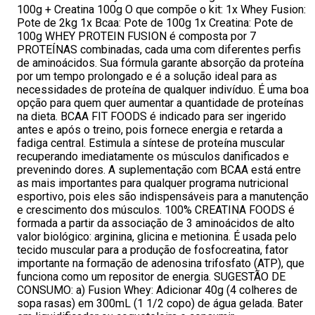
100g + Creatina 100g O que compõe o kit: 1x Whey Fusion:
Pote de 2kg 1x Bcaa: Pote de 100g 1x Creatina: Pote de
100g WHEY PROTEIN FUSION é composta por 7
PROTEÍNAS combinadas, cada uma com diferentes perfis
de aminoácidos. Sua fórmula garante absorção da proteína
por um tempo prolongado e é a solução ideal para as
necessidades de proteína de qualquer indivíduo. É uma boa
opção para quem quer aumentar a quantidade de proteínas
na dieta. BCAA FIT FOODS é indicado para ser ingerido
antes e após o treino, pois fornece energia e retarda a
fadiga central. Estimula a síntese de proteína muscular
recuperando imediatamente os músculos danificados e
prevenindo dores. A suplementação com BCAA está entre
as mais importantes para qualquer programa nutricional
esportivo, pois eles são indispensáveis para a manutenção
e crescimento dos músculos. 100% CREATINA FOODS é
formada a partir da associação de 3 aminoácidos de alto
valor biológico: arginina, glicina e metionina. É usada pelo
tecido muscular para a produção de fosfocreatina, fator
importante na formação de adenosina trifosfato (ATP), que
funciona como um repositor de energia. SUGESTÃO DE
CONSUMO: a) Fusion Whey: Adicionar 40g (4 colheres de
sopa rasas) em 300mL (1 1/2 copo) de água gelada. Bater