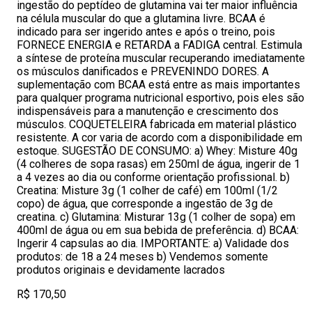
ingestão do peptídeo de glutamina vai ter maior influência
na célula muscular do que a glutamina livre. BCAA é
indicado para ser ingerido antes e após o treino, pois
FORNECE ENERGIA e RETARDA a FADIGA central. Estimula
a síntese de proteína muscular recuperando imediatamente
os músculos danificados e PREVENINDO DORES. A
suplementação com BCAA está entre as mais importantes
para qualquer programa nutricional esportivo, pois eles são
indispensáveis para a manutenção e crescimento dos
músculos. COQUETELEIRA fabricada em material plástico
resistente. A cor varia de acordo com a disponibilidade em
estoque. SUGESTÃO DE CONSUMO: a) Whey: Misture 40g
(4 colheres de sopa rasas) em 250ml de água, ingerir de 1
a 4 vezes ao dia ou conforme orientação profissional. b)
Creatina: Misture 3g (1 colher de café) em 100ml (1/2
copo) de água, que corresponde a ingestão de 3g de
creatina. c) Glutamina: Misturar 13g (1 colher de sopa) em
400ml de água ou em sua bebida de preferência. d) BCAA:
Ingerir 4 capsulas ao dia. IMPORTANTE: a) Validade dos
produtos: de 18 a 24 meses b) Vendemos somente
produtos originais e devidamente lacrados
R$ 170,50