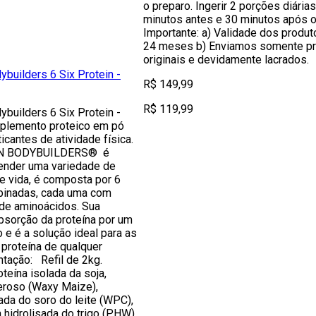
o preparo. Ingerir 2 porções diárias
minutos antes e 30 minutos após o 
Importante: a) Validade dos produt
24 meses b) Enviamos somente p
originais e devidamente lacrados.
builders 6 Six Protein -
R$ 149,99
R$ 119,99
builders 6 Six Protein -
uplemento proteico em pó
ticantes de atividade física.
IN BODYBUILDERS® é
tender uma variedade de
de vida, é composta por 6
inadas, cada uma com
 de aminoácidos. Sua
bsorção da proteína por um
e é a solução ideal para as
proteína de qualquer
ntação: Refil de 2kg.
teína isolada da soja,
eroso (Waxy Maize),
ada do soro do leite (WPC),
a hidrolisada do trigo (PHW),