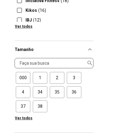
Iniciativa Fitness
(18)
Kikos
(16)
IBJ
(12)
Ver todos
Crocs
(7)
Tamanho
Tamanho
000
1
2
3
4
34
35
36
37
38
Ver todos