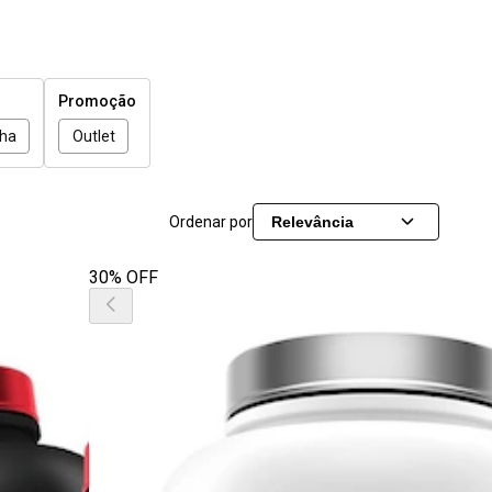
Promoção
lha
Outlet
Ordenar por
Relevância
30% OFF