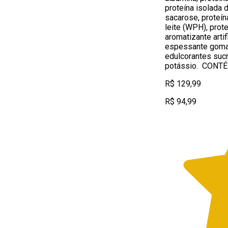
proteína isolada d
sacarose, proteín
leite (WPH), prote
aromatizante artif
espessante goma 
edulcorantes suc
potássio. CONT
R$ 129,99
R$ 94,99