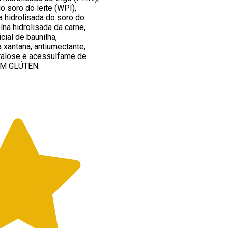
o soro do leite (WPI),
a hidrolisada do soro do
ína hidrolisada da carne,
icial de baunilha,
xantana, antiumectante,
ralose e acessulfame de
ÉM GLÚTEN.