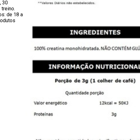
, 30
treino.
os: de 18 a
rodutos