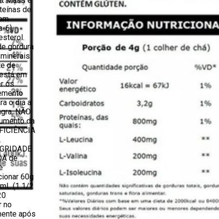
nt Mass é
teínas de
com
-6),
esterol.
de gordura
 minerais.
te de
 está em
r os
lemento
ra o dia a
agra. NÃO
umento da
EFICIÊNCIA
A
EGRIDADE
DA de
e
ionar 60g
0mL (1 1/2
20
r no
amente após