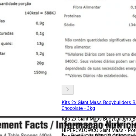
Kits 2x Giant Mass Bodybuilders B
Chocolate - 3kg
Kits 2x Giant Mass Bodybuilders B
Chocolate - 3kg O que compõe o kit
HIPERCALÓRICO Giant Mass - Pot