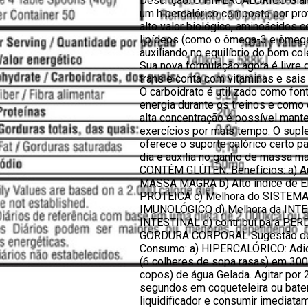
Descrição: O HIPERCALÓRICO Gia
um hipercalórico composto por pro
alto valor biológico, aminoácidos 
lipídeos (como o ômega-3 e ômega
auxiliando no equilíbrio do bom col
Sua nova formulação agora é livre 
trans e conta com vitaminas e sais
O carboidrato é utilizado como fon
energia durante os treinos e como
alta concentração é possível mante
exercícios por mais tempo. O sup
oferece o suporte calórico certo pa
dia e auxilia no ganho de massa m
CONTÉM GLÚTEN. Benefícios: a) A
MASSA MAGRA b) Alto índice de 
PROTEICA c) Melhora do SISTEM
IMUNOLÓGICO d) Melhora da INT
INTESTINAL e) contribui para PER
GORDURA CORPORAL Sugestão d
Consumo: a) HIPERCALÓRICO: Adic
(6 colheres de sopa rasas) em 30
copos) de água Gelada. Agitar por 
segundos em coqueteleira ou bate
liquidificador e consumir imediat