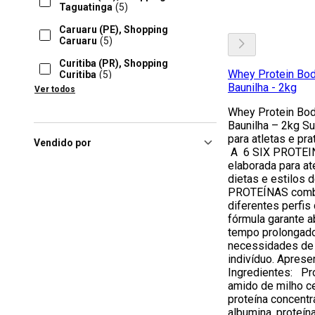
Taguatinga
(5)
Caruaru (PE), Shopping
Caruaru
(5)
Curitiba (PR), Shopping
Whey Protein Body
Curitiba
(5)
Baunilha - 2kg
Ver todos
Imperatriz (MA), Imperial
Shopping
(5)
Whey Protein Body
Baunilha – 2kg S
Itabuna (BA), Jequitibá Plaza
para atletas e pra
Shopping
(5)
Vendido por
A 6 SIX PROTE
Joinville (SC), Joinville Garden
elaborada para a
Shopping
(5)
dietas e estilos 
PROTEÍNAS comb
Londrina (PR), Londrina –
diferentes perfis
Shopping Catuaí
(5)
fórmula garante a
tempo prolongado 
necessidades de 
indivíduo. Aprese
Ingredientes: Pro
amido de milho c
proteína concentr
albumina, proteín