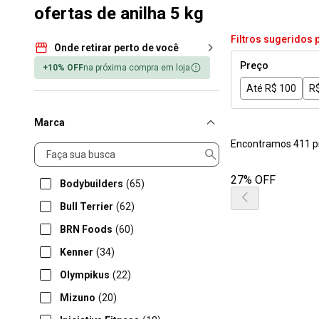
ofertas de anilha 5 kg
Filtros sugeridos 
Onde retirar perto de você
Preço
+10% OFF
na próxima compra em loja
Até R$ 100
R$
Marca
Encontramos 411 p
Marca
27% OFF
Bodybuilders
(65)
Bull Terrier
(62)
BRN Foods
(60)
Kenner
(34)
Olympikus
(22)
Mizuno
(20)