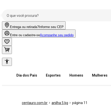
Entrega ou retirada?
Informe seu CEP
Entre ou cadastre-se
Acompanhe seu pedido
Dia dos Pais
Esportes
Homens
Mulheres
centauro.com.br
anilha 5 kg
página 11