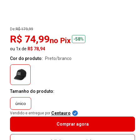
De:
R$ 179,99
R$ 74,99
no Pix
-58%
ou 1x de
R$ 78,94
Cor do produto:
preto/branco
Tamanho do produto:
único
Centauro
Vendido e entregue por
Comprar agora