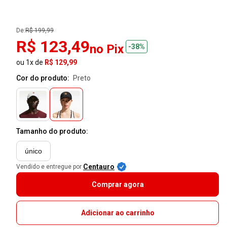
De:
R$ 199,99
R$ 123,49
no Pix
-38%
ou 1x de
R$ 129,99
Cor do produto:
preto
Tamanho do produto:
único
Centauro
Vendido e entregue por
Comprar agora
Adicionar ao carrinho