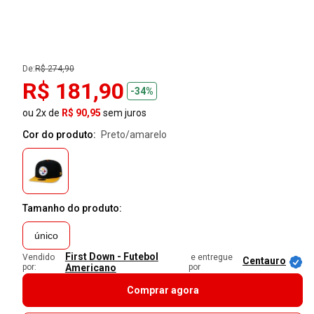
De:
R$ 274,90
R$ 181,90
-34%
ou 2x de
R$ 90,95
sem juros
Cor do produto:
preto/amarelo
Tamanho do produto:
único
First Down - Futebol
Vendido
e entregue
Centauro
por:
Americano
por
Comprar agora