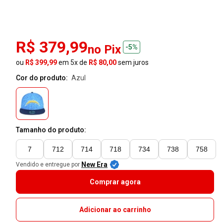
R$ 379,99
no Pix
-5%
ou
R$ 399,99
em 5x de
R$ 80,00
sem juros
Cor do produto:
azul
Tamanho do produto:
7
712
714
718
734
738
758
New Era
Vendido e entregue por
Comprar agora
Adicionar ao carrinho