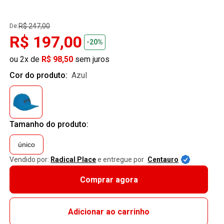
R$ 247,00
De:
R$ 197,00
-20%
ou 2x de
R$ 98,50
sem juros
Cor do produto:
azul
Tamanho do produto:
único
Vendido por:
Radical Place
e entregue por
Centauro
Comprar agora
Adicionar ao carrinho