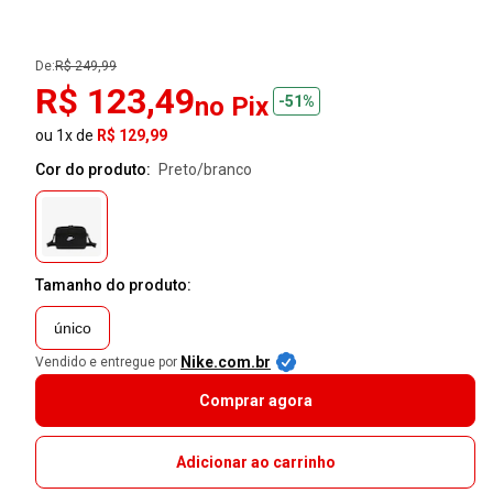
De:
R$ 249,99
R$ 123,49
no Pix
-51%
ou 1x de
R$ 129,99
Cor do produto:
preto/branco
Tamanho do produto:
único
Nike.com.br
Vendido e entregue por
Comprar agora
Adicionar ao carrinho