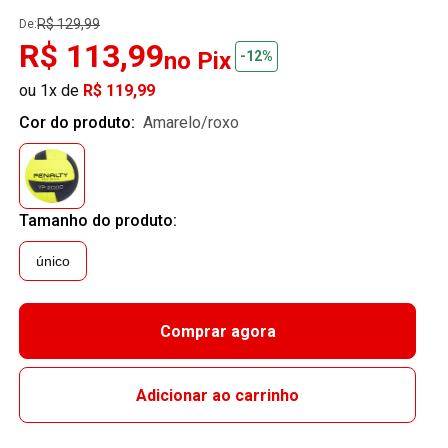
R$ 129,99
De:
R$ 113,99
no Pix
-12%
ou 1x de
R$ 119,99
Cor do produto:
amarelo/roxo
Tamanho do produto:
único
Comprar agora
Adicionar ao carrinho