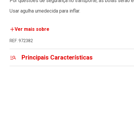
Por questões de segurança no transporte, as bolas serão e
Usar agulha umedecida para inflar.
Ver mais sobre
REF: 972382
Principais Características