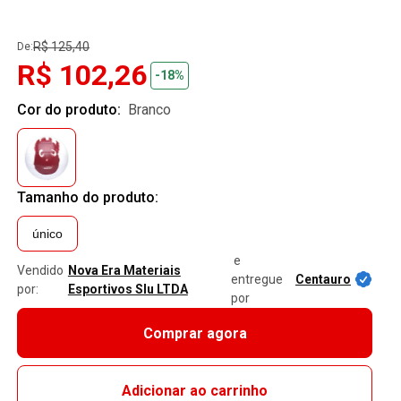
R$ 125,40
De:
R$ 102,26
-18%
Cor do produto:
branco
Tamanho do produto:
único
e
Vendido
Nova Era Materiais
entregue
Centauro
por:
Esportivos Slu LTDA
por
Comprar agora
Adicionar ao carrinho