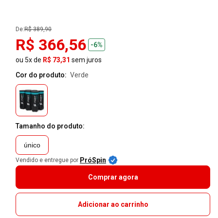
De:
R$ 389,90
R$ 366,56
-6%
ou 5x de
R$ 73,31
sem juros
Cor do produto:
verde
Tamanho do produto:
único
PróSpin
Vendido e entregue por
Comprar agora
Adicionar ao carrinho