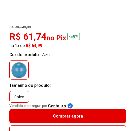
De:
R$ 149,99
R$ 61,74
no Pix
-59%
ou 1x de
R$ 64,99
Cor do produto:
azul
Tamanho do produto:
único
Centauro
Vendido e entregue por
Comprar agora