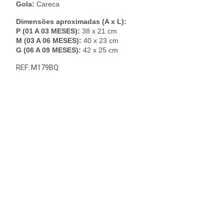
Gola:
Careca
Dimensões aproximadas (A x L):
P (01 A 03 MESES):
38 x 21 cm
M (03 A 06 MESES):
40 x 23 cm
G (06 A 09 MESES):
42 x 25 cm
REF: M179BQ