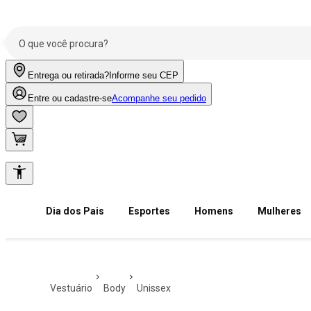
Entrega ou retirada?
Informe seu CEP
Entre ou cadastre-se
Acompanhe seu pedido
Dia dos Pais
Esportes
Homens
Mulheres
vestuário
body
unissex