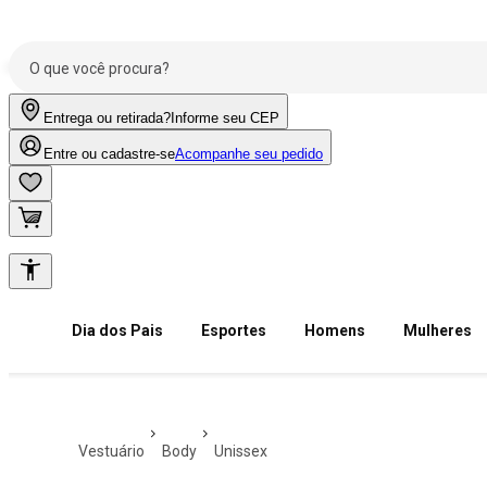
Entrega ou retirada?
Informe seu CEP
Entre ou cadastre-se
Acompanhe seu pedido
Dia dos Pais
Esportes
Homens
Mulheres
vestuário
body
unissex