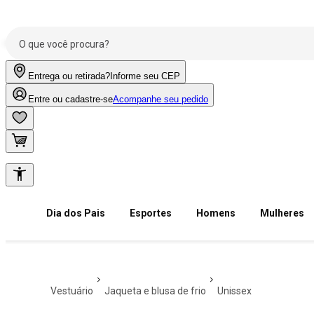
Entrega ou retirada?
Informe seu CEP
Entre ou cadastre-se
Acompanhe seu pedido
Dia dos Pais
Esportes
Homens
Mulheres
vestuário
jaqueta e blusa de frio
unissex