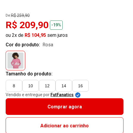
R$ 259,90
De:
R$ 209,90
-19%
ou 2x de
R$ 104,95
sem juros
Cor do produto:
rosa
Tamanho do produto:
8
10
12
14
16
Vendido e entregue por
FutFanatics
Comprar agora
Adicionar ao carrinho