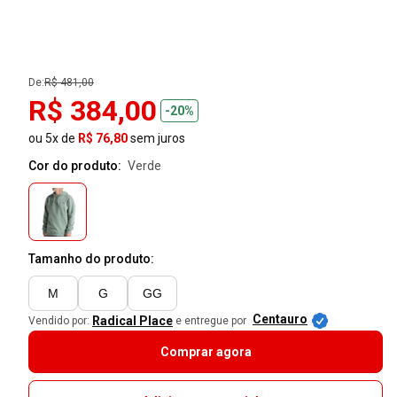
De:
R$ 481,00
R$ 384,00
-20%
ou 5x de
R$ 76,80
sem juros
Cor do produto:
verde
Tamanho do produto:
M
G
GG
Centauro
Radical Place
Vendido por:
e entregue por
Comprar agora