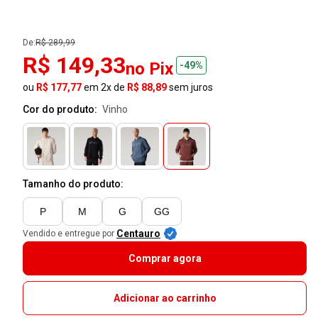
De:
R$ 289,99
R$ 149,33
no Pix
-49%
ou
R$ 177,77
em 2x de
R$ 88,89
sem juros
Cor do produto:
vinho
Tamanho do produto:
P
M
G
GG
Centauro
Vendido e entregue por
Comprar agora
Adicionar ao carrinho