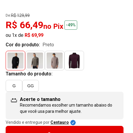
R$ 129,99
De:
R$ 66,49
no Pix
-49%
ou 1x de
R$ 69,99
Cor do produto:
preto
Tamanho do produto:
G
GG
Acerte o tamanho
Recomendamos escolher um tamanho
abaixo
do
que você usa para melhor ajuste.
Vendido e entregue por
Centauro