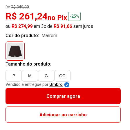
R$ 349,99
De:
R$ 261,24
no Pix
-25%
ou
R$ 274,99
em 3x de
R$ 91,66
sem juros
Cor do produto:
marrom
Tamanho do produto:
P
M
G
GG
Vendido e entregue por
Umbro
Comprar agora
Adicionar ao carrinho