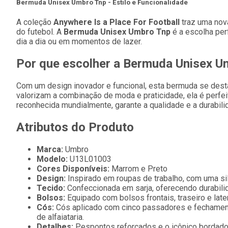
Bermuda Unisex Umbro Tnp - Estilo e Funcionalidade
A coleção
Anywhere Is a Place For Football
traz uma nov
do futebol. A
Bermuda Unisex Umbro Tnp
é a escolha perf
dia a dia ou em momentos de lazer.
Por que escolher a Bermuda Unisex U
Com um design inovador e funcional, esta bermuda se desta
valorizam a combinação de moda e praticidade, ela é perfe
reconhecida mundialmente, garante a qualidade e a durabili
Atributos do Produto
Marca:
Umbro
Modelo:
U13L01003
Cores Disponíveis:
Marrom e Preto
Design:
Inspirado em roupas de trabalho, com uma sil
Tecido:
Confeccionada em sarja, oferecendo durabilida
Bolsos:
Equipado com bolsos frontais, traseiro e late
Cós:
Cós aplicado com cinco passadores e fechament
de alfaiataria.
Detalhes:
Pespontos reforçados e o icônico bordad