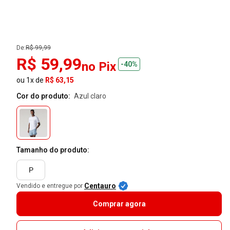
De:
R$ 99,99
R$ 59,99
no Pix
-40%
ou 1x de
R$ 63,15
Cor do produto:
azul claro
Tamanho do produto:
P
Centauro
Vendido e entregue por
Comprar agora