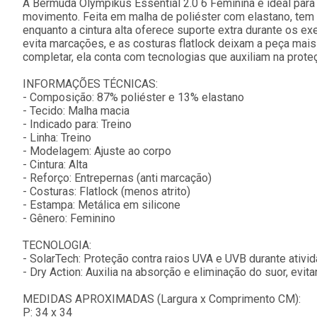
A Bermuda Olympikus Essential 2.0 6 Feminina é ideal para
movimento. Feita em malha de poliéster com elastano, tem 
enquanto a cintura alta oferece suporte extra durante os ex
evita marcações, e as costuras flatlock deixam a peça mais 
completar, ela conta com tecnologias que auxiliam na proteç
INFORMAÇÕES TÉCNICAS:
- Composição: 87% poliéster e 13% elastano
- Tecido: Malha macia
- Indicado para: Treino
- Linha: Treino
- Modelagem: Ajuste ao corpo
- Cintura: Alta
- Reforço: Entrepernas (anti marcação)
- Costuras: Flatlock (menos atrito)
- Estampa: Metálica em silicone
- Gênero: Feminino
TECNOLOGIA:
- SolarTech: Proteção contra raios UVA e UVB durante ativida
- Dry Action: Auxilia na absorção e eliminação do suor, evit
MEDIDAS APROXIMADAS (Largura x Comprimento CM):
P: 34 x 34