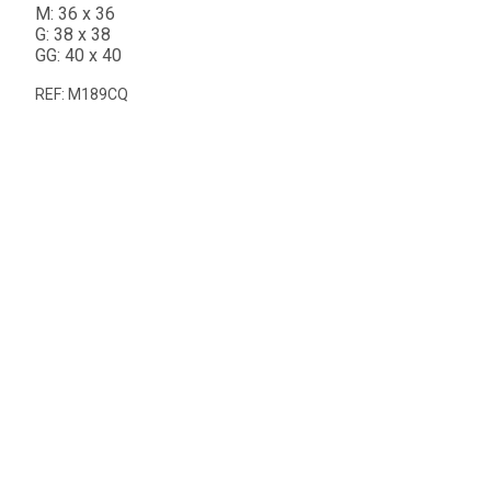
M: 36 x 36
G: 38 x 38
GG: 40 x 40
REF: M189CQ