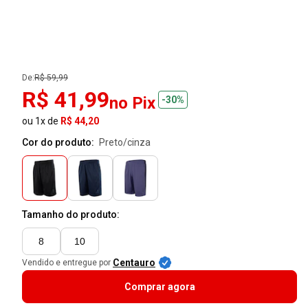
De:
R$ 59,99
R$ 41,99
no Pix
-30%
ou 1x de
R$ 44,20
Cor do produto:
preto/cinza
Tamanho do produto:
8
10
Centauro
Vendido e entregue por
Comprar agora