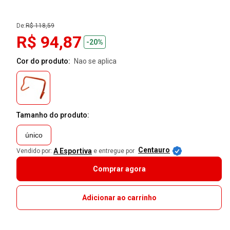
De:
R$ 118,59
R$ 94,87
-20%
Cor do produto:
nao se aplica
Tamanho do produto:
único
Centauro
A Esportiva
Vendido por:
e entregue por
Comprar agora
Adicionar ao carrinho