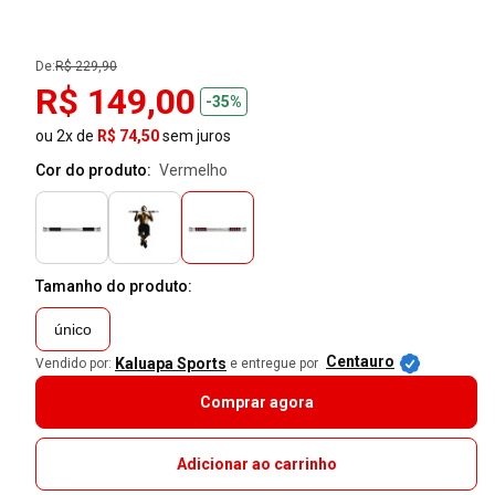
De:
R$ 229,90
R$ 149,00
-35%
ou 2x de
R$ 74,50
sem juros
Cor do produto:
vermelho
Tamanho do produto:
único
Centauro
Kaluapa Sports
Vendido por:
e entregue por
Comprar agora
Adicionar ao carrinho