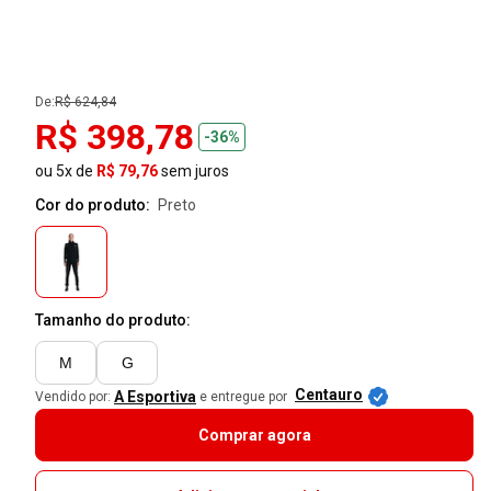
De:
R$ 624,84
R$ 398,78
-36%
ou 5x de
R$ 79,76
sem juros
Cor do produto:
preto
Tamanho do produto:
M
G
Centauro
A Esportiva
Vendido por:
e entregue por
Comprar agora