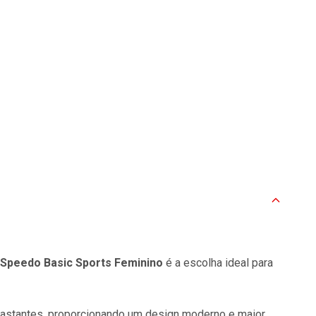
 Speedo Basic Sports Feminino
é a escolha ideal para
astantes, proporcionando um design moderno e maior