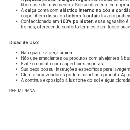
liberdade de movimentos. Seu acabamento com
gola
A
calça
conta com
elástico interno no cós e cordã
corpo. Além disso, os
bolsos frontais
trazem pratici
Confeccionado em
100% poliéster
, esse agasalho é
treinos, oferecendo conforto térmico e um toque suave
Dicas de Uso:
Não guarde a peça úmida
Não use amaciantes ou produtos com alvejantes à ba
Evite o contato com superfícies ásperas
Sua peça possui instruções específicas para lavagem
Cloro e bronzeadores podem manchar o produto. Após
A contínua exposição à luz forte do sol e água clorad
REF: M17MNA