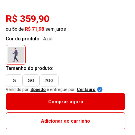
R$ 359,90
ou 5x de
R$ 71,98
sem juros
Cor do produto:
azul
Tamanho do produto:
G
GG
2GG
Vendido por:
Speedo
e entregue por
Centauro
Comprar agora
Adicionar ao carrinho