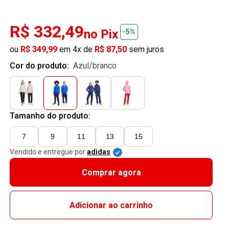
R$ 332,49
no Pix
-5%
ou
R$ 349,99
em 4x de
R$ 87,50
sem juros
Cor do produto:
azul/branco
Tamanho do produto:
7
9
11
13
15
Vendido e entregue por
adidas
Comprar agora
Adicionar ao carrinho