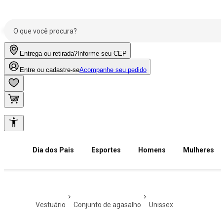
Entrega ou retirada?
Informe seu CEP
Entre ou cadastre-se
Acompanhe seu pedido
Dia dos Pais
Esportes
Homens
Mulheres
vestuário
conjunto de agasalho
unissex