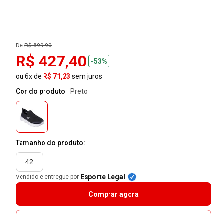
De:
R$ 899,90
R$ 427,40
-53%
ou 6x de
R$ 71,23
sem juros
Cor do produto:
preto
Tamanho do produto:
42
Esporte Legal
Vendido e entregue por
Comprar agora